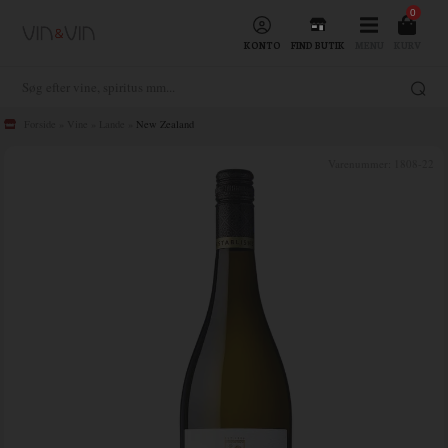
0
KONTO
FIND BUTIK
MENU
KURV
Forside
»
Vine
»
Lande
»
New Zealand
Varenummer:
1808-22