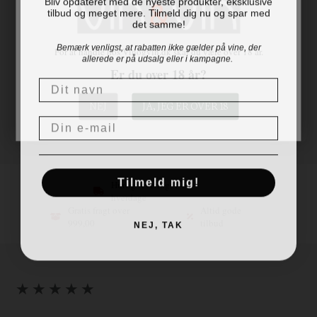
bredder i kølvandet.
tilbud og meget mere. Tilmeld dig nu og spar med
Alkohol
14%
det samme!
God til
Aperitif - Fisk - Salat
Bemærk venligst, at rabatten ikke gælder på vine, der
For at handle hos Vinogvin.dk skal du være over 18 år.
Lagring
10 mdr. fadlagring
allerede er på udsalg eller i kampagne.
Er du over 18 år?
Skruelåg
Skruelåg
Navn
Flaskestr.
75 cl
NEJ
JA, JEG ER OVER 18
Land
Email
Tilmeld mig!
Hurtig levering, 1-3
hverdage
Gratis fragt over
Altid gode
999,00
tilbud
NEJ, TAK
★ ★ ★ ★ ★