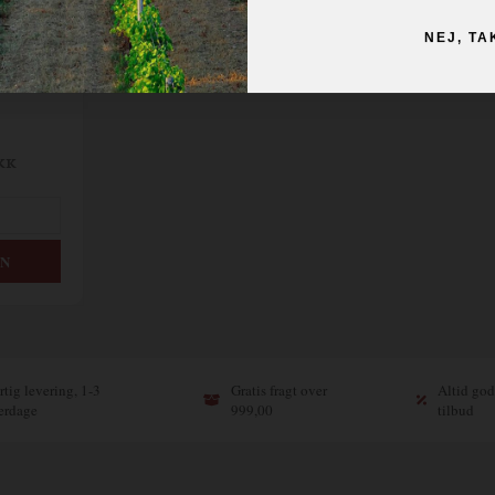
NEJ, TA
Villa M - Rosso - Brachetto
KK
tig levering, 1-3
Gratis fragt over
Altid god
erdage
999,00
tilbud