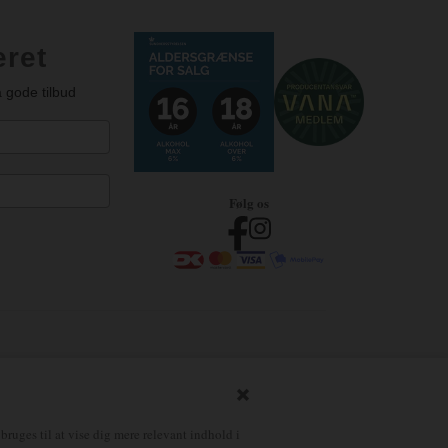
eret
 gode tilbud
Følg os
Herning – Tlf. 75 12 18 55
Hobro – Tlf. 31 31 07 20
ejle – Tlf. 75 82 70 90
Østerbro – Tlf. 39 18 05 38
bruges til at vise dig mere relevant indhold i