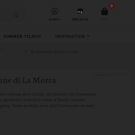
0
KONTO
FIND BUTIK
KURV
SOMMER TILBUD
INSPIRATION
 i
Kvalitetsvine fra hele verden
Varenummer:
22693-19
une di La Morra
antet omkring deres kælder, alle placeret i det kommunale
 oprindelse i forhold til resten af ​​Barolo-området,
 lagring. Denne jordtype giver altid fremragende aromaer,