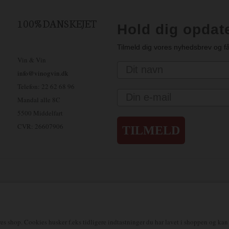
100% DANSKEJET
Hold dig opdat
Tilmeld dig vores nyhedsbrev og få
Vin & Vin
Navn
info@vinogvin.dk
Telefon: 22 62 68 96
Email
Mandal alle 8C
5500 Middelfart
CVR: 26607906
TILMELD
sbjerg – Tlf. 75 45 08 99
Greve – Tlf. 41 38 20 25
Haderslev – Tlf. 74 57 10 20
ge – Tlf. 30 33 68 96
Ringsted – Tlf. 70 25 41 00
Silkeborg – Tlf. 23 90 16 17
V
es shop. Cookies husker f.eks tidligere indtastninger du har lavet i shoppen og kan 