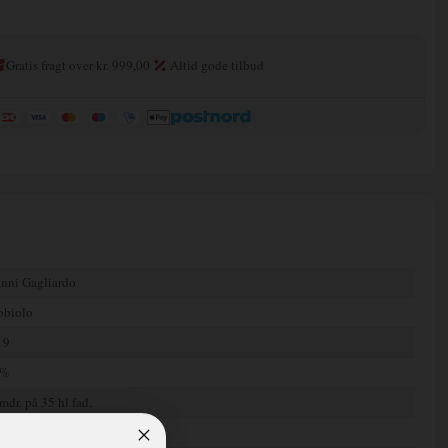
Gratis fragt over kr. 999,00
Altid gode tilbud
nni Gagliardo
bbiolo
19
 %
mdr. på 35 hl fad.
j