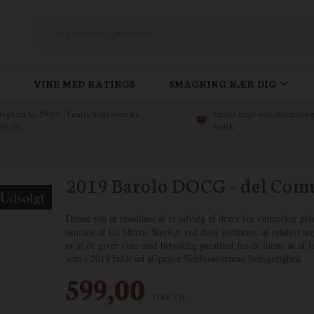
VINE MED RATINGS
SMAGNING NÆR DIG
ragt fra kr. 59,00 | Gratis fragt over kr.
Gratis fragt ved afhentning
99,00
butik
2019 Barolo DOCG - del Com
Udsolgt
Denne vin er resultatet af et udvalg af druer fra vinmarker pl
område af La Morra. Særligt ved disse jordarter, af relativt ung
er at de giver vine med betydelig parathed fra de første år af
som i 2019 fuldt ud afspejler Nebbiolodruens behagelighed.
599,00
DKK / fl.