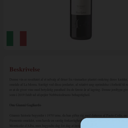
Beskrivelse
Denne vin er resultatet af et udvalg af druer fra vinmarker plantet omkring deres kælder,
område af La Morra. Særligt ved disse jordarter, af relativt ung oprindelse i forhold til re
er at de giver vine med betydelig parathed fra de første år af lagring. Denne jordtype gi
som i 2019 fuldt ud afspejler Nebbiolodruens behagelighed.
Om Gianni Gagliardo
Giannis historie begynder i 1970’erne, da han gifter sig med datteren af Paolo Colla, en
Piemonte-området, som havde en særlig forkærlighed for Barolo-vinene. Gianni kom fra e
Monticello d’Alba, men begyndte dag for dag at lære mere om vin.