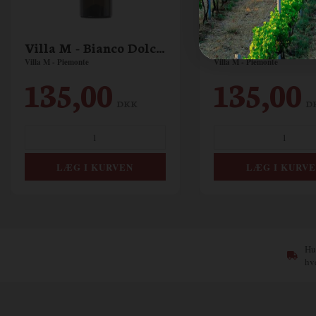
Villa M - Bianco Dolce - Moscato
Villa M - Piemonte
Villa M - Piemonte
135,00
135,00
DKK
D
Hur
hv