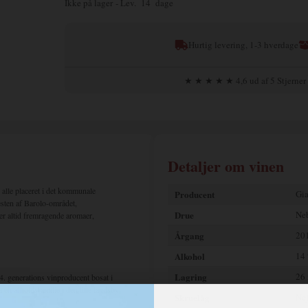
Ikke på lager
- Lev. 14 dage
Hurtig levering, 1-3 hverdage
★ ★ ★ ★ ★ 4,6 ud af 5 Stjerner
Detaljer om vinen
 alle placeret i det kommunale
Producent
Gia
sten af ​​Barolo-området,
Drue
Ne
ver altid fremragende aromaer,
Årgang
20
Alkohol
14
Lagring
26 
 4. generations vinproducent bosat i
n afholdsfamilie i den lille landsby
Skruelåg
Ne