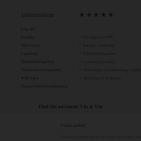
Information
★ ★ ★ ★ ★
Log ind
Forside
✓ Fri fragt over 999,-
Aktiviteter
✓ Kæmpe vinudvalg
Lagersalg
✓ Tilfredshedsgaranti
Handelsbetingelser
✓ Lynhurtig levering
Databeskyttelsespolitik
✓ Gratis fragt ved afhentning i butik
B2B login
✓ Altid klar til at hjælpe
Digital fortrydelsesformular
Find din nærmeste Vin & Vin
Aalborg – Tlf. 70 20 83 02
Brædstrup – Tlf. 92 92 87 40
E
Cookie politik
Køge – Tlf. 42 62 93 25
Middelfart – Tlf. 40 21 12 18
Rin
Cookies hjælper dig til en bedre oplevelse i vor