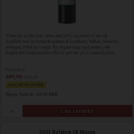
Vinen har en flot klar, intens rød farve, og duften er stor og
kraftfuld med en kompleks palette af krydderier, blåbær, brombær,
blommer, tobak og vanilje. En elegant smag med modne røde
frugter der komplementeres flot af syre der giver vinen karakter.
Pris ved 6 fl.
109,00
DKK / fl.
Spar i alt 240,00 DKK
Pris pr. flaske kr. 149,00 DKK
2021 Balsion 18 Meses