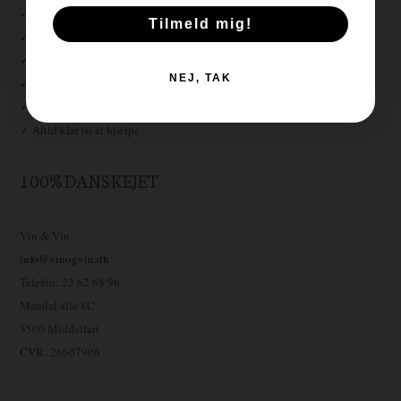
✓ Fri fragt over 999,-
Tilmeld mig!
✓ Kæmpe vinudvalg
✓ Tilfredshedsgaranti
NEJ, TAK
✓ Lynhurtig levering
✓ Gratis fragt ved afhentning i butik
✓ Altid klar til at hjælpe
100% DANSKEJET
Vin & Vin
info@vinogvin.dk
Telefon: 22 62 68 96
Mandal alle 8C
5500 Middelfart
CVR: 26607906