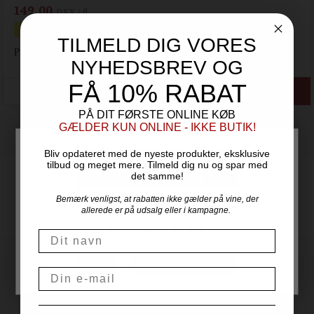
149,00
DKK / fl.
Spar i alt 300,00 DKK
TILMELD DIG VORES
Pris pr. flaske kr. 199,00 DKK
NYHEDSBREV OG
FÅ 10% RABAT
PÅ DIT FØRSTE ONLINE KØB
GÆLDER KUN ONLINE - IKKE BUTIK!
Bliv opdateret med de nyeste produkter, eksklusive
tilbud og meget mere. Tilmeld dig nu og spar med
det samme!
Hurtig levering, 1-3
hverdage
Bemærk venligst, at rabatten ikke gælder på vine, der
Gratis fragt over
Altid gode
For at handle hos Vinogvin.dk skal du være over 18 år.
allerede er på udsalg eller i kampagne.
999,00
tilbud
Er du over 18 år?
Navn
NEJ
JA, JEG ER OVER 18
Email
★ ★ ★ ★ ★