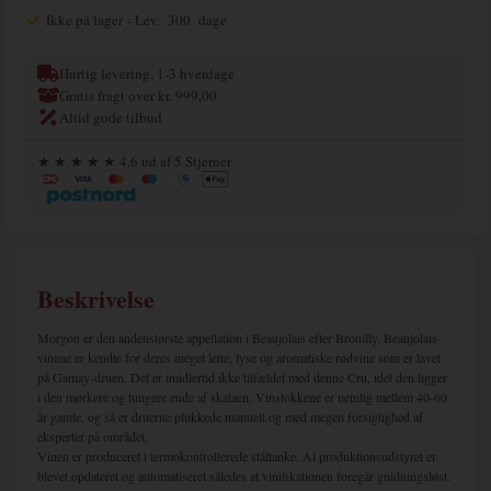
Ikke på lager
- Lev. 300 dage
Hurtig levering, 1-3 hverdage
Gratis fragt over kr. 999,00
Altid gode tilbud
★ ★ ★ ★ ★ 4,6 ud af 5 Stjerner
Beskrivelse
Morgon er den andenstørste appellation i Beaujolais efter Brouilly. Beaujolais-
vinene er kendte for deres meget lette, lyse og aromatiske rødvine som er lavet
på Gamay-druen. Det er imidlertid ikke tilfældet med denne Cru, idet den ligger
i den mørkere og tungere ende af skalaen. Vinstokkene er nemlig mellem 40-60
år gamle, og så er druerne plukkede manuelt og med megen forsigtighed af
eksperter på området.
Vinen er produceret i termokontrollerede ståltanke. Al produktionsudstyret er
blevet opdateret og automatiseret således at vinifikationen foregår gnidningsløst.