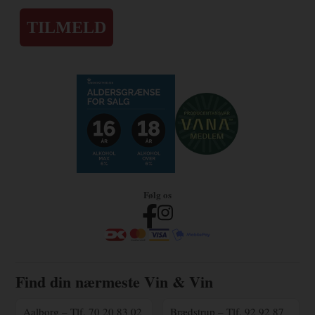
TILMELD
Følg os
Find din nærmeste Vin & Vin
Aalborg – Tlf. 70 20 83 02
Brædstrup – Tlf. 92 92 87