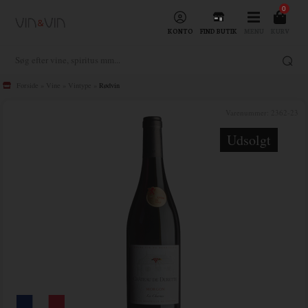
0
KONTO
FIND BUTIK
MENU
KURV
Forside
»
Vine
»
Vintype
»
Rødvin
Varenummer:
2362-23
Udsolgt