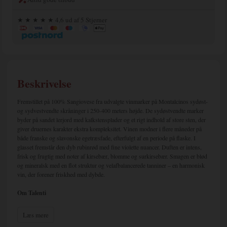
★ ★ ★ ★ ★ 4,6 ud af 5 Stjerner
Beskrivelse
Fremstillet på 100% Sangiovese fra udvalgte vinmarker på Montalcinos sydøst-
og sydvestvendte skråninger i 250-400 meters højde. De sydøstvendte marker
byder på sandet lerjord med kalkstensplader og et rigt indhold af store sten, der
giver druernes karakter ekstra kompleksitet. Vinen modner i flere måneder på
både franske og slavonske egetræsfade, efterfulgt af en periode på flaske. I
glasset fremstår den dyb rubinrød med fine violette nuancer. Duften er intens,
frisk og frugtig med noter af kirsebær, blomme og surkirsebær. Smagen er blød
og mineralsk med en flot struktur og velafbalancerede tanniner – en harmonisk
vin, der forener friskhed med dybde.
Om Talenti
I 1950’erne forlod Pierluigi Talenti sin hjemegn Romagna og blev betaget af
Montalcinos solbeskinnede, bølgende bakker. Fortryllet af områdets skønhed og
Læs mere
potentiale brugte han år på at studere dets karakter, før han traf en livsændrende