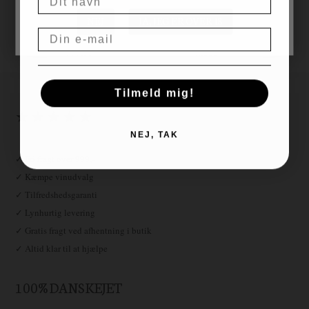
Hurtig levering, 1-3
NEJ
JA, JEG ER OVER 18
hverdage
Email
Gratis fragt over
Altid gode
999,00
tilbud
Tilmeld mig!
★ ★ ★ ★ ★
NEJ, TAK
✓ Fri fragt over 999,-
✓ Kæmpe vinudvalg
✓ Tilfredshedsgaranti
✓ Lynhurtig levering
✓ Gratis fragt ved afhentning i butik
✓ Altid klar til at hjælpe
100% DANSKEJET