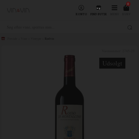
0
KONTO
FIND BUTIK
MENU
KURV
Forside
»
Vine
»
Vintype
»
Rødvin
Varenummer:
2745-23
Udsolgt